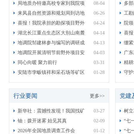
局地质办特邀高校专家到我院项
08-04
多部
来凤县自然资源和规划局到访地
06-26
工勘
喜报！我院承担的勘探项目野外
04-24
院领
湖北长江重点生态区大别山南麓
04-14
喜报
地调院邹建林参与编写的调研成
04-13
绷紧
地调院开展清明节前野外项目安
04-03
广东
同心向暖 聚力前行
03-31
精耕
安陆市孛畈镇祥和采石场等矿区
01-28
守护
行业要闻
党建
更多>>
新华社：震撼性发现！我国找矿
03-27
树立
铀：拨开迷雾 始见其真
02-09
“七
2026年全国地质调查工作会
01-12
“七