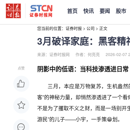
首页
快讯
要闻
股市
您当前的位置：
证券时报
>
公司
>
正文
3月破译家庭：黑客精
来源：证券时报网
作者：何亮亮
2026-02-07 
阴影中的低语：当科技渗透进日常
点赞
三月，本应是万物复苏，生机盎然的
客”的神秘力量，却悄然渗透进了一个看
不是为了攫取不义之财，而是一场别开生
游民”的儿子——小宇，一手策😁划。