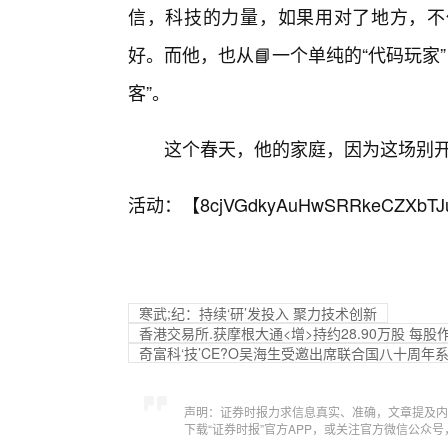
信，科技的力量，如果用对了地方，不
好。而他，也从📘一个单纯的“代码玩家”
客”。
这个春天，他的家庭，因为这场别开生
活动：【
8cjVGdkyAuHwSRRkeCZXbTJ
寒武;纪：持续‘研’发投入 聚力技术创新
香港交易所.获摩根大通<增>持约28.90万股 每股作
奇富科‘技’CE?O吴海生受邀出席联合国八十周年
声明：证券时报力求信息真实、准确，文章提及内
下载“证券时报”官方APP，或关注官方微信公众