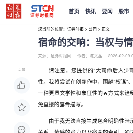
首页
快讯
要闻
股市
您当前的位置：
证券时报
>
公司
>
正文
宿命的交响：当权与情
来源：证券时报网
作者：陈文茜
2026-02-09 
请注意，您提供的“大司命后入少
点赞
性。我将尝试在创📘作中，围绕“权谋”
一种更具文学性和象征性的🔥方式来诠
免直接的露骨描写。
由于我无法直接生成包含明确性暗
关系、情感的张力以及宿命的牵引，通过