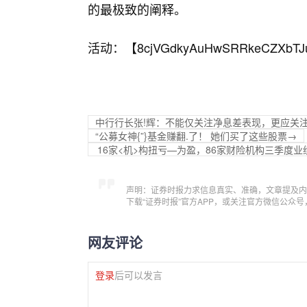
的最极致的阐释。
活动：【
8cjVGdkyAuHwSRRkeCZXbTJ
中行行长张!辉：不能仅关注净息差表现，更应关
“公募女神{”}基金赚翻.了！ 她们买了这些股票→
16家<机>构扭亏—为盈，86家财险机构三季度业
声明：证券时报力求信息真实、准确，文章提及内
下载“证券时报”官方APP，或关注官方微信公众
网友评论
登录
后可以发言